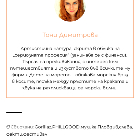
Тони Димитрова
Артистична натура, скрита в облика на
„сериозната професия“ (занимава се с финанси).
Търсач на преживявания, с интерес към
пътешествията и изкуството във всичките му
форми. Дете на морето – обожава морския бриз
в косите, пясъка между пръстите на краката и
звука на разплискващи се морски вълни.
Свързани:
Gorillaz
PHILLGOOD
музика
Пловдив
слава
факти
фестивал