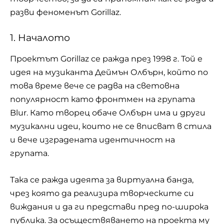
разви феноменът Gorillaz.
1. Началото
Проектът Gorillaz се ражда през 1998 г. Той е
идея на музиканта Деймън Олбърн, който по
това време вече се радва на световна
популярност като фронтмен на групата
Blur. Като творец обаче Олбърн има и други
музикални идеи, които не се вписват в стила
и вече изградената идентичност на
групата.
Така се ражда идеята за виртуална банда,
чрез която да реализира творческите си
виждания и да ги представи пред по-широка
публика. За осъществяването на проекта му