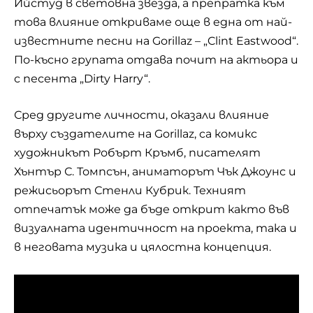
Ийстуд в световна звезда, а препратка към
това влияние откриваме още в една от най-
известните песни на Gorillaz – „Clint Eastwood“.
По-късно групата отдава почит на актьора и
с песента „Dirty Harry“.
Сред другите личности, оказали влияние
върху създателите на Gorillaz, са комикс
художникът Робърт Кръмб, писателят
Хънтър С. Томпсън, аниматорът Чък Джоунс и
режисьорът Стенли Кубрик. Техният
отпечатък може да бъде открит както във
визуалната идентичност на проекта, така и
в неговата музика и цялостна концепция.