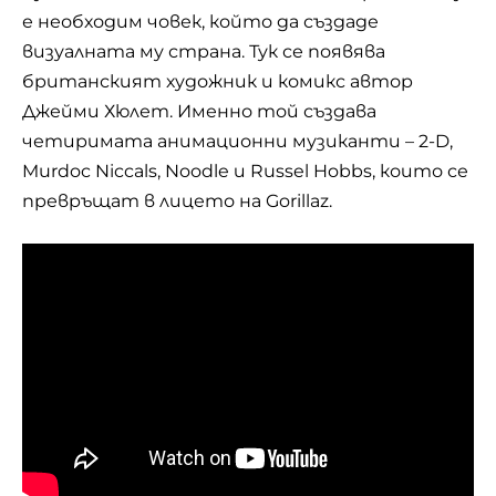
е необходим човек, който да създаде
визуалната му страна. Тук се появява
британският художник и комикс автор
Джейми Хюлет. Именно той създава
четиримата анимационни музиканти – 2-D,
Murdoc Niccals, Noodle и Russel Hobbs, които се
превръщат в лицето на Gorillaz.