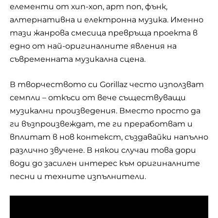
елементи от хип-хоп, арт поп, фънк,
алтернативна и електронна музика. Именно
тази жанрова смесица превръща проекта в
едно от най-оригиналните явления на
съвременната музикална сцена.
В творчеството си Gorillaz често използват
семпли – откъси от вече съществуващи
музикални произведения. Вместо просто да
ги възпроизвеждат, те ги преработват и
вплитат в нов контекст, създавайки напълно
различно звучене. В някои случаи това дори
води до засилен интерес към оригиналните
песни и техните изпълнители.