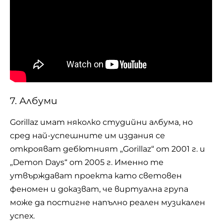
7. Албуми
Gorillaz имат няколко студийни албума, но
сред най-успешните им издания се
открояват дебютният „Gorillaz“ от 2001 г. и
„Demon Days“ от 2005 г. Именно те
утвърждават проекта като световен
феномен и доказват, че виртуална група
може да постигне напълно реален музикален
успех.