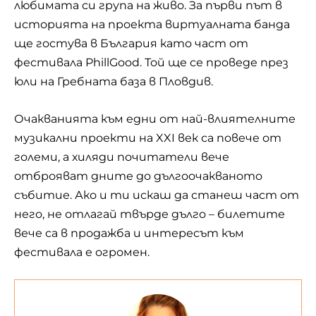
любимата си група на живо. За първи път в
историята на проекта виртуалната банда
ще гостува в България като част от
фестивала
PhillGood
. Той ще се проведе през
юли на Гребната база в Пловдив.
Очакванията към едни от най-влиятелните
музикални проекти на XXI век са повече от
големи, а хиляди почитатели вече
отброяват дните до дългоочакваното
събитие. Ако и ти искаш да станеш част от
него, не отлагай твърде дълго – билетите
вече са в продажба и интересът към
фестивала е огромен.