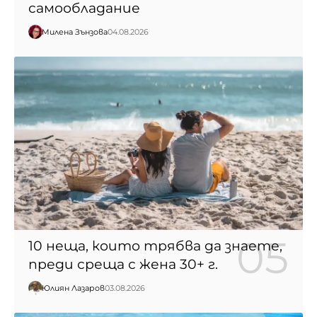
самообладание
Милена Зънзова
04.08.2026
10 неща, които трябва да знаете,
преди среща с жена 30+ г.
Юлиян Лазаров
03.08.2026