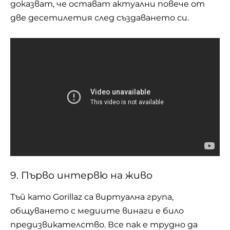
доказват, че остават актуални повече от
две десетилетия след създаването си.
9. Първо интервю на живо
Тъй като Gorillaz са виртуална група,
общуването с медиите винаги е било
предизвикателство. Все пак е трудно да