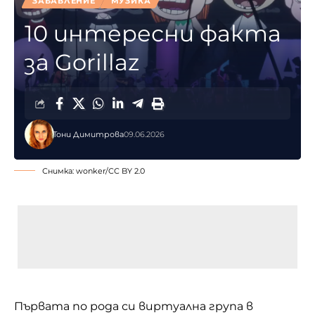
ЗАБАВЛЕНИЕ
МУЗИКА
10 интересни факта
за Gorillaz
Тони Димитрова
09.06.2026
Снимка:
wonker
/
CC BY 2.0
Първата по рода си виртуална група в