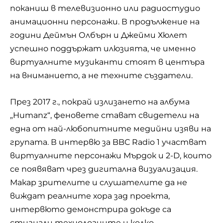
поканиш в телевизионно или радиостудио
анимационни персонажи. В продължение на
години Деймън Олбърн и Джейми Хюлет
успешно поддържат илюзията, че именно
виртуалните музиканти стоят в центъра
на вниманието, а не техните създатели.
През 2017 г., покрай излизането на албума
„Humanz“, феновете стават свидетели на
една от най-любопитните медийни изяви на
групата. В интервю за BBC Radio 1 участват
виртуалните персонажи Мърдок и 2-D, които
се появяват чрез дигитална визуализация.
Макар зрителите и слушателите да не
виждат реалните хора зад проекта,
интервюто демонстрира докъде са
стигнали технологиите и колко