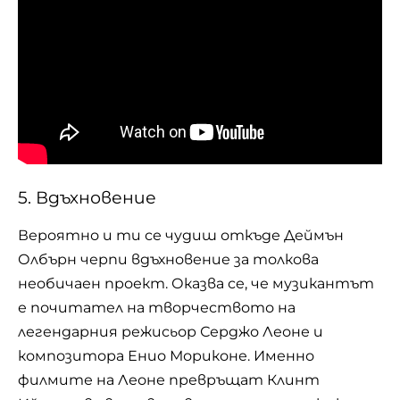
5. Вдъхновение
Вероятно и ти се чудиш откъде Деймън
Олбърн черпи вдъхновение за толкова
необичаен проект. Оказва се, че музикантът
е почитател на творчеството на
легендарния режисьор Серджо Леоне и
композитора Енио Мориконе. Именно
филмите на Леоне превръщат Клинт