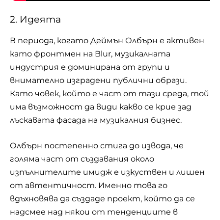
2. Идеята
В периода, когато Деймън Олбърн е активен
като фронтмен на Blur, музикалната
индустрия е доминирана от групи и
внимателно изградени публични образи.
Като човек, който е част от тази среда, той
има възможност да види какво се крие зад
лъскавата фасада на музикалния бизнес.
Олбърн постепенно стига до извода, че
голяма част от създавания около
изпълнителите имидж е изкуствен и лишен
от автентичност. Именно това го
вдъхновява да създаде проект, който да се
надсмее над някои от тенденциите в