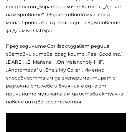
сред които „Зората на мъртвите“ и „Денят
на мъртвите“. Творчеството му е сред
многобройните източници на вдъхновение
за Деймън Олбърн.
През годините Gorillaz създават редица
световни хитове, сред които „Feel Good Inc.“,
„DARE“, „El Mañana“, „On Melancholy Hill“,
„Andromeda“ и „She’s My Collar“. Именно
способността им да експериментират с
различни стилове и влияния е една от
причините музиката им да остава актуална
повече от две десетилетия.