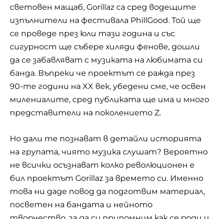
световен мащаб, Gorillaz са сред водещите
изпълнители на фестивала PhillGood. Той ще
се проведе през юли тази година и със
сигурност ще събере хиляди фенове, дошли
да се забавляват с музиката на любимата си
банда. Въпреки че проектът се ражда през
90-те години на XX век, убедени сме, че освен
милениалите, сред публиката ще има и много
представители на поколението Z.
Но дали те познават в детайли историята
на групата, чиято
музика слушат
? Вероятно
не всички осъзнават колко революционен е
бил проектът Gorillaz за времето си. Именно
това ни даде повод да подготвим материал,
посветен на бандата и нейното
творчество, за да си припомним как се роди и