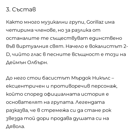
3. Състав
Както много музикални групи, Gorillaz има
четирима членове, но за разлика от
останалите те съществуват единствено
във виртуалния свят. Начело е вокалистът 2-
D, чийто глас в песните всъщност е този на
Деймън Олбърн.
До него стои басистът Мърдок Никълс –
ексцентричен и противоречив персонаж,
който според официалната история е
основателят на групата. Легендата
разказва, че в стремежа си да стане рок
звезда той дори продава душата си на
Дявола.