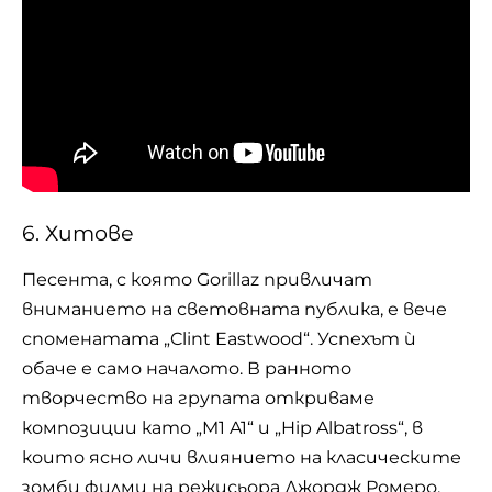
6. Хитове
Песента, с която Gorillaz привличат
вниманието на световната публика, е вече
споменатата „Clint Eastwood“. Успехът ѝ
обаче е само началото. В ранното
творчество на групата откриваме
композиции като „M1 A1“ и „Hip Albatross“, в
които ясно личи влиянието на класическите
зомби филми на режисьора Джордж Ромеро,