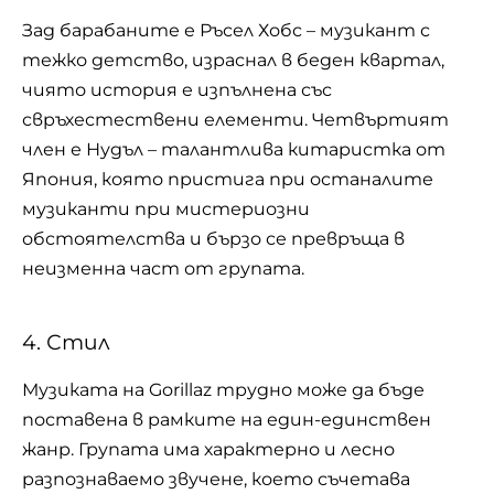
Зад барабаните е Ръсел Хобс – музикант с
тежко детство, израснал в беден квартал,
чиято история е изпълнена със
свръхестествени елементи. Четвъртият
член е Нудъл – талантлива китаристка от
Япония, която пристига при останалите
музиканти при мистериозни
обстоятелства и бързо се превръща в
неизменна част от групата.
4. Стил
Музиката на Gorillaz трудно може да бъде
поставена в рамките на един-единствен
жанр. Групата има характерно и лесно
разпознаваемо звучене, което съчетава