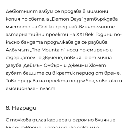
Дебютният албум се продава в милиони
копия по света, а „Demon Days“ затвърждава
мястото на Gorillaz сред най-влиятелните
алтернативни проекти на XXI век. Години по-
късно бандата продължава да се развива.
Албумът „The Mountain“ носи по-смирено и
съзерцателно звучене, повлияно от лична
загуба. Деймън Олбърн и Джейми Хюлет
губят бащите си в кратък период от време.
Това придава на проекта по-дълбок, човешки и
емоционален пласт.
8. Награди
С толкова дълга кариера и огромно влияние
върху съвременната музика едва ли е