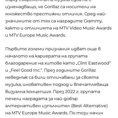
изненадващо, че Gorillaz са носители на
множество престижни отличия. Сред най-
значимите от тях са наградите Grammy,
както и отличията на MTV Video Music Awards
и MTV Europe Music Awards.
Първите големи признания идват още в
началото на кариерата на групата
благодарение на хитове като „Clint Eastwood“
и „Feel Good Inc.“. През годините Gorillaz
неведнъж са били отличавани за своята
музика, иновативен подход и впечатляваща
визуална концепция. През 2022 г. групата
печели наградата за най-добър
алтернативен изпълнител (Best Alternative)
на MTV Europe Music Awards. По този начин