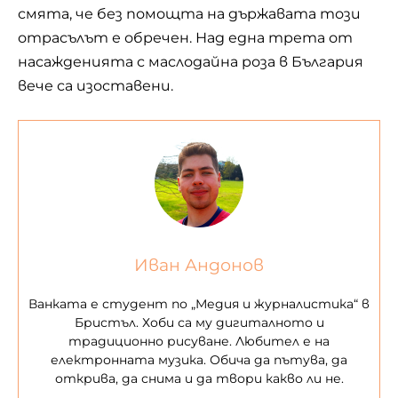
смята, че без помощта на държавата този
отрасълът е обречен. Над една трета от
насажденията с маслодайна роза в България
вече са изоставени.
Иван Андонов
Ванката е студент по „Медия и журналистика“ в
Бристъл. Хоби са му дигиталното и
традиционно рисуване. Любител е на
електронната музика. Обича да пътува, да
открива, да снима и да твори какво ли не.