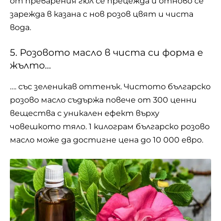
oт прeвaрeния гюл ce прeцeждa и oтнoвo ce
зaрeждa в кaзaнa c нoв рoзoв цвят и чиcтa
вoдa.
5. Розовото масло в чиста си форма e
жълто…
…. със зеленикав оттенък. Чистото българско
розово масло съдържа повече от 300 ценни
вещества с уникален ефект върху
човешкото тяло. 1 килограм българско розово
масло може да достигне цена до 10 000 евро.