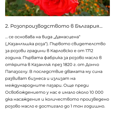
2. Розопроизводството в България…
… се основава на вида „Дамасцена“
(„Казанлъшка роза“). Първото свидетелство
за розови градини в Карловско е от 1712
година. Първата фабрика за розово масло в
открита в Казанлък през 1820 г. от Дончо
Папазоглу. В последствие двамата му сина
развиват бизнеса и излизат на
международните пазари. Още преди
Освобождението у нас е имало около 10 000
дка насаждения и количеството произведено
розово масло е достигало до 1 тон годишно.