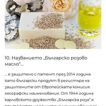
10. Названието „Българско розово
масло“…
… е защитено с патент през 2014 година
като български продукт в регистъра на
защитените от Европейската комисия
географски наименования. От 1944 година
карловското дружество „Българска роза“ е