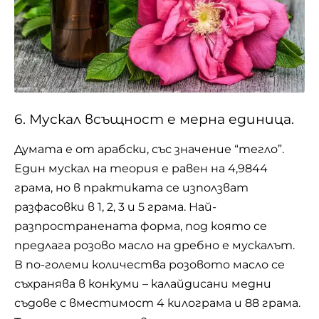
6. Мускал всъщност е мерна единица.
Думата е от арабски, със значение “тегло”.
Един мускал на теория е равен на 4,9844
грама, но в практиката се използват
разфасовки в 1, 2, 3 и 5 грама. Най-
разпространената форма, под която се
предлага розово масло на дребно е мускалът.
В по-големи количества розовото масло се
съхранява в конкуми – калайдисани медни
съдове с вместимост 4 килограма и 88 грама.