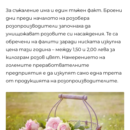
За съжаление има и един тъжен факт. Броени
дни преди началото на розобера
розопроизводители започнаха да
унищожават розовите си насаждения. Те са
обречени на фалити заради ниската изкупна
цена тази година – между 1,50 и 2,00 лева за
килограм розов цвят. Намерението на
големите преработвателните
предприятия е да изкупят само една трета
от продукцията на розопроизводителите.