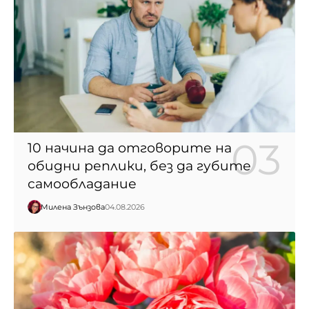
10 начина да отговорите на
обидни реплики, без да губите
самообладание
Милена Зънзова
04.08.2026