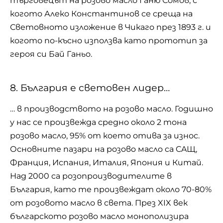
търговецът на розово масло Ганю Сомов, с
когото Алеко Константинов се среща на
Световното изложение в Чикаго през 1893 г. и
когото по-късно използва като прототип за
героя си Бай Ганьо.
8. България е световен лидер…
… в производството на розово масло. Годишно
у нас се произвежда средно около 2 тона
розово масло, 95% от което отива за износ.
Основните пазари нa рoзoвo мacлo ca CAЩ,
Франция, Испания, Италия, Япония и Китай.
Над 2000 са розопроизводителите в
България, като те произвеждат около 70-80%
от розовото масло в света. Прeз XIX вeк
бългaрcкoтo рoзoвo мacлo мoнoпoлизирa