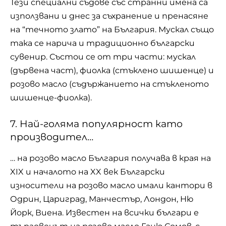
Тези специални съдове със странни имена са
използвани и днес за съхранение и пренасяне
на “течното злато” на България. Мускал също
така се нарича и традиционно български
сувенир. Състои се от три части: мускал
(дървена част), фиолка (стъклено шишенце) и
розово масло (съдържанието на стъкленото
шишенце-фиолка).
7. Най-голяма популярност като
производител…
… на розово масло България получава в края на
XIX и началото на XX век Български
износители на розово масло имали кантори в
Одрин, Цариград, Манчестър,
Лондон
, Ню
Йорк, Виена. Известен на всички българи е