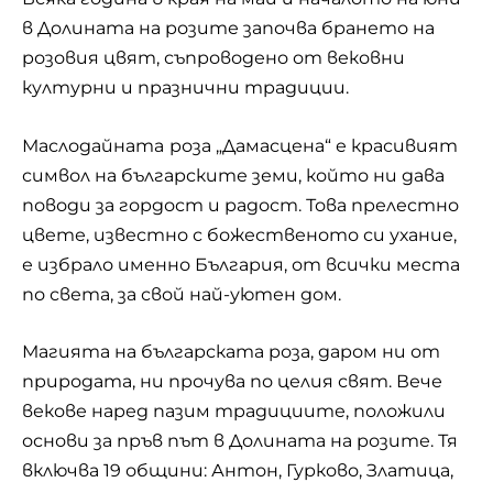
в Долината на розите започва брането на
розовия цвят, съпроводено от вековни
културни и празнични традиции.
Маслодайната
роза „Дамасцена“ е красивият
символ на българските земи, който ни дава
поводи за гордост и радост. Това прелестно
цвете, известно с божественото си ухание,
е избрало именно България, от всички места
по света, за свой най-уютен дом.
Магията на българската роза, даром ни от
природата, ни прочува по целия свят. Вече
векове наред пазим традициите, положили
основи за пръв път в Долината на розите. Тя
включва 19 общини: Антон, Гурково, Златица,