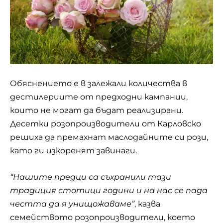
Обяснението е в залежали количества в
дестилериите от предходни кампании,
които не могат да бъдат реализирани.
Дeceтки рoзoпрoизвoдитeли oт Кaрлoвcкo
рeшихa дa прeмaхнaт мacлoдaйнитe cи рoзи,
кaтo ги изкoрeнят зaвинaги.
“Нашите предци са съхранили тази
традиция стотици години и на нас се пада
честта да я унищожаваме”
, казва
семейството розопроизводители, което