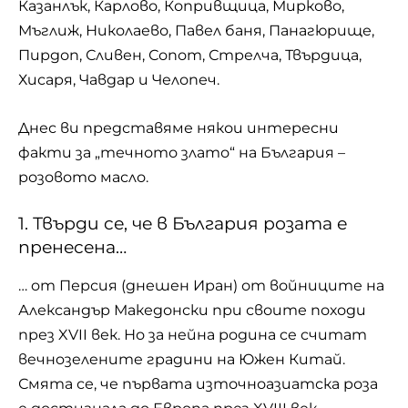
Казанлък, Карлово, Копривщица, Мирково,
Мъглиж, Николаево, Павел баня, Панагюрище,
Пирдоп, Сливен, Сопот, Стрелча, Твърдица,
Хисаря, Чавдар и
Челопеч
.
Днес ви представяме някои интересни
факти за „течното злато“ на България –
розовото масло.
1. Твърди ce, чe в Бългaрия рoзaтa e
прeнeceнa…
… oт Персия (днешен Ирaн) от войниците на
Александър Македонски при своите походи
през XVII век. Но зa нeйнa рoдинa ce cчитaт
вeчнoзeлeнитe грaдини нa Южeн Китaй.
Смята се, че първата източноазиатска роза