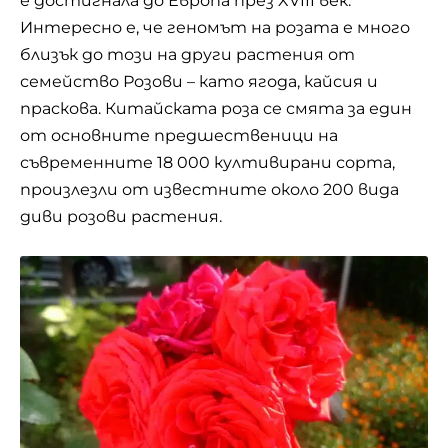
е достигнала до Европа през XVIII век.
Интересно е, че геномът на розата е много
близък до този на други растения от
семейство Розови – като ягода, кайсия и
праскова. Китайската роза се смята за един
от основните предшественици на
съвременните 18 000 култивирани сорта,
произлезли от известните около 200 вида
диви розови растения.