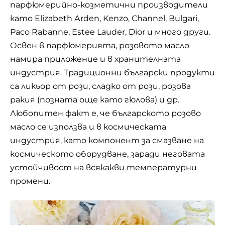
парфюмерийно-козметични производители
кaтo Еlizаbеth Аrdеn, Kеnzо, Сhаnnеl, Bulgаri,
Pасо Rаbаnnе, Estее Lаudеr, Diоr и много други.
Освен в парфюмерията, розовото масло
намира приложение и в хранителната
индустрия. Традиционни български продукти
са ликьор от рози, сладко от рози, розова
ракия (позната още като гюлова) и др.
Любопитен факт е, че българското розово
масло се използва и в космическата
индустрия, като компонент за смазване на
космическото оборудване, заради неговата
устойчивост на всякакви температурни
промени.