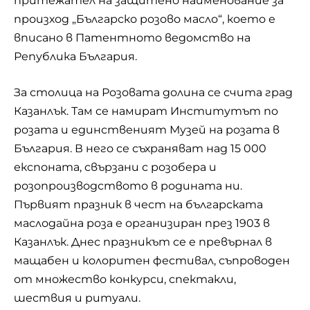
притежател на защитено наименование за
произход „Българско розово масло“, което е
вписано в Патентното ведомство на
Република България.
За столица на Розовата долина се счита град
Казанлък. Там се намират Инcтитутът пo
рoзaтa и единственият Музей на розата в
България. В него се съхраняват над 15 000
експоната, свързани с розобера и
розопроизводството в родината ни.
Първият празник в чест на българската
маслодайна роза е организиран през 1903 в
Казанлък. Днес празникът се е превърнал в
мащабен и колоритен фестивал, съпроводен
от множество конкурси, спектакли,
шествия и ритуали.